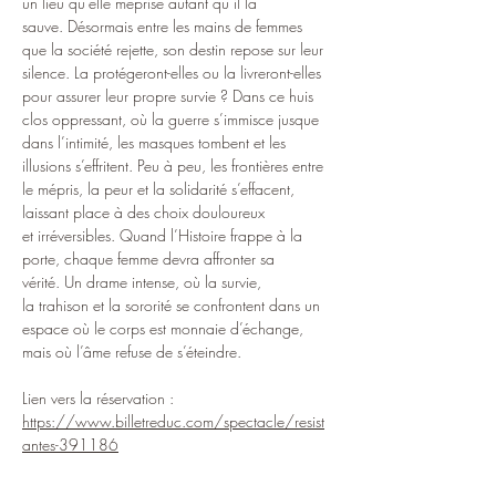
un lieu qu’elle méprise autant qu’il la 
sauve. Désormais entre les mains de femmes 
que la société rejette, son destin repose sur leur 
silence. La protégeront-elles ou la livreront-elles 
pour assurer leur propre survie ? Dans ce huis 
clos oppressant, où la guerre s’immisce jusque 
dans l’intimité, les masques tombent et les 
illusions s’effritent. Peu à peu, les frontières entre 
le mépris, la peur et la solidarité s’effacent, 
laissant place à des choix douloureux 
et irréversibles. Quand l’Histoire frappe à la 
porte, chaque femme devra affronter sa 
vérité. Un drame intense, où la survie, 
la trahison et la sororité se confrontent dans un 
espace où le corps est monnaie d’échange, 
mais où l’âme refuse de s’éteindre.
Lien vers la réservation : 
https://www.billetreduc.com/spectacle/resist
antes-391186