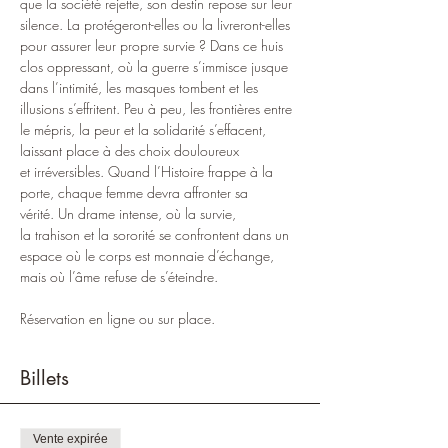
que la société rejette, son destin repose sur leur 
silence. La protégeront-elles ou la livreront-elles 
pour assurer leur propre survie ? Dans ce huis 
clos oppressant, où la guerre s’immisce jusque 
dans l’intimité, les masques tombent et les 
illusions s’effritent. Peu à peu, les frontières entre 
le mépris, la peur et la solidarité s’effacent, 
laissant place à des choix douloureux 
et irréversibles. Quand l’Histoire frappe à la 
porte, chaque femme devra affronter sa 
vérité. Un drame intense, où la survie, 
la trahison et la sororité se confrontent dans un 
espace où le corps est monnaie d’échange, 
mais où l’âme refuse de s’éteindre.
Réservation en ligne ou sur place.
Billets
Vente expirée